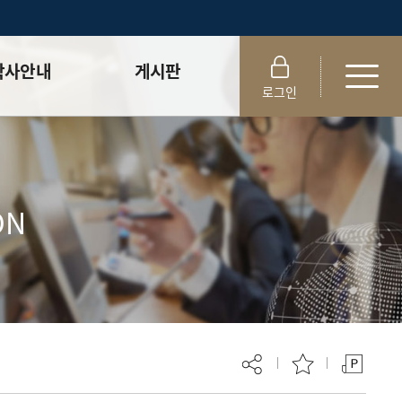
학사안내
게시판
로그인
정
Notice
보
News
정 ⮛
졸업생논문검색
ON
정 ⮛
논문검색
서식함
대학원생 권리장전
석사논문