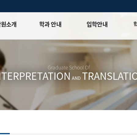
학원소개
학과 안내
입학안내
석사과정 ⮛
모집요강
학사일
비전
박사과정 ⮛
전년도기출문제
학적정
연혁
FAQ
석사과
Graduate School Of
NTERPRETATION
TRANSLATI
⮛
박사과
AND
내
장학
길
규정