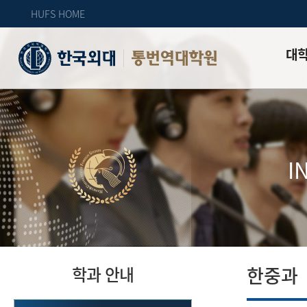
HUFS HOME
대
통번역대학원
인사말
대학원
대학원 
I
교수진 
업무안
오시는 
한중과
학과 안내