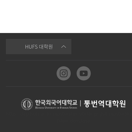
HUFS 대학원
|
통번역대학원
http://dep.hufs.ac.kr/masterskin/siteMngr/gsit/masterSk
tView.do#close