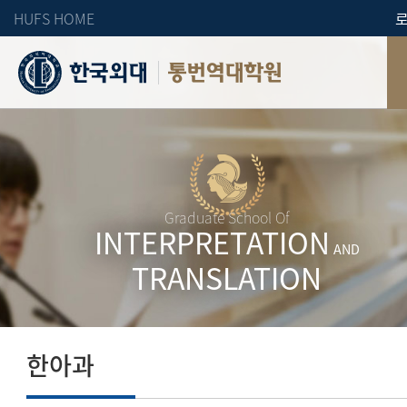
HUFS HOME
통번역대학원
Graduate School Of
INTERPRETATION
AND
TRANSLATION
한아과