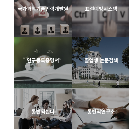
국가과학기술인력개발원
표절예방시스템
바로가기
more
연구등록증명서
졸업생 논문검색
바로가기
바로가기
통번역센터
통번역연구소