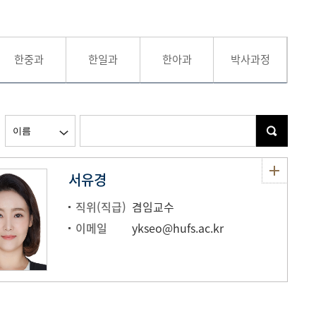
현재 페이지를 즐겨찾는 메뉴로
등록하시겠습니까?
한중과
한일과
한아과
박사과정
메뉴추가
서유경
직위(직급)
겸임교수
이메일
ykseo@hufs.ac.kr