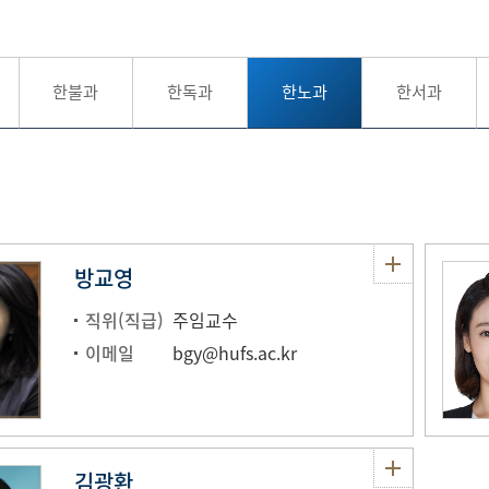
한불과
한독과
한노과
한서과
방교영
직위(직급)
주임교수
이메일
bgy@hufs.ac.kr
김광환