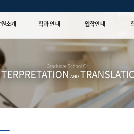
학원소개
학과 안내
입학안내
석사과정 ⮛
모집요강
학사일
비전
박사과정 ⮛
전년도기출문제
학적정
연혁
FAQ
석사과
Graduate School Of
NTERPRETATION
TRANSLATI
⮛
박사과
AND
내
장학
길
규정