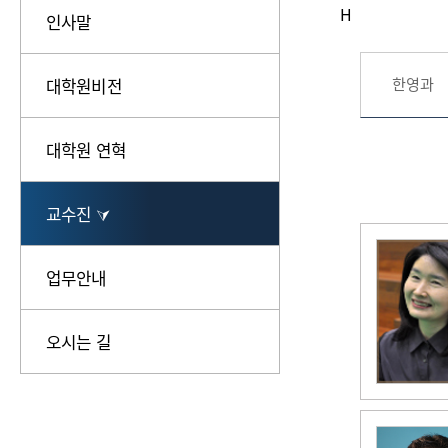
H
인사말
한영과
대학원비전
대학원 연혁
교수진 ⮛
업무안내
오시는 길