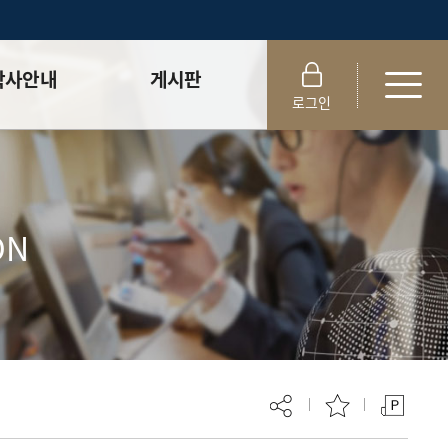
학사안내
게시판
로그인
정
Notice
보
News
정 ⮛
졸업생논문검색
ON
정 ⮛
논문검색
서식함
대학원생 권리장전
석사논문