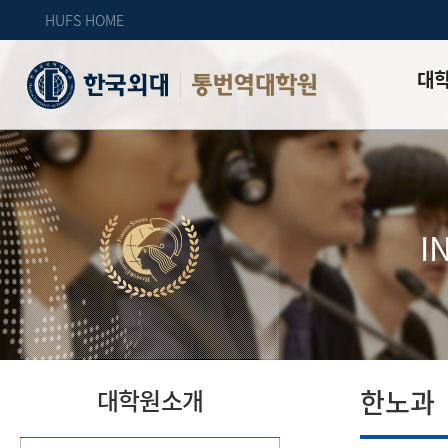
HUFS HOME
대
통번역대학원
인사말
대학원
대학원 
I
교수진 
업무안
오시는 
한노과
대학원소개